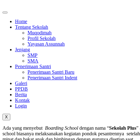
Skip
to
content
Home
Tentang Sekolah
Muqodimah
Profil Sekolah
Yayasan Assunnah
Jenjang
SMP
SMA
Penerimaan Santri
Penerimaan Santri Baru
Penerimaan Santri Indent
Galeri
PPDB
Berita
Kontak
Login
X
Ada yang menyebut
Boarding School
dengan nama “
Sekolah Plus
”
school biasanya melaksanakan kegiatan pondok pesantrennya setelah p
minat dan bakat anak dan bimbingan dengan gurunya disetiap saat.