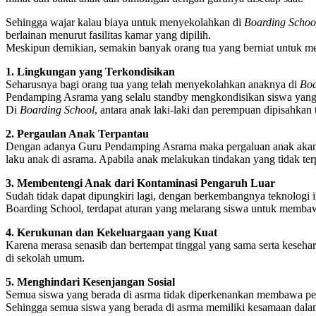
Sehingga wajar kalau biaya untuk menyekolahkan di
Boarding Scho
berlainan menurut fasilitas kamar yang dipilih.
Meskipun demikian, semakin banyak orang tua yang berniat untuk 
1. Lingkungan yang Terkondisikan
Seharusnya bagi orang tua yang telah menyekolahkan anaknya di
Boa
Pendamping Asrama yang selalu standby mengkondisikan siswa yang ad
Di
Boarding School
, antara anak laki-laki dan perempuan dipisahkan
2. Pergaulan Anak Terpantau
Dengan adanya Guru Pendamping Asrama maka pergaluan anak akan t
laku anak di asrama. Apabila anak melakukan tindakan yang tidak te
3. Membentengi Anak dari Kontaminasi Pengaruh Luar
Sudah tidak dapat dipungkiri lagi, dengan berkembangnya teknologi i
Boarding School, terdapat aturan yang melarang siswa untuk membawa
4. Kerukunan dan Kekeluargaan yang Kuat
Karena merasa senasib dan bertempat tinggal yang sama serta kesehar
di sekolah umum.
5. Menghindari Kesenjangan Sosial
Semua siswa yang berada di asrma tidak diperkenankan membawa pera
Sehingga semua siswa yang berada di asrma memiliki kesamaan dala