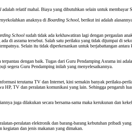
ol
adalah relatif mahal. Biaya yang dibutuhkan selain untuk membayar
menyekolahkan anaknya di
Boarding School
, berikut ini adalah alasannya
rding School
sudah tidak ada kekhawatiran lagi dengan pergaulan anakn
a di asrama tersebut. Salah satu perilaku yang tidak dijumpai di sek
 tempatnya. Selain itu tidak diperkenankan untuk berjabattangan antar
erpantau dengan baik. Tugas dari Guru Pendamping Asrama ini adal
rpuji segera Guru Pendamping inilah yang menyelesaikannya.
nformasi terutama TV dan Internet, kini semakin banyak perilaku-peri
 HP, TV dan peralatan komunikasi yang lain. Sehingga pengaruh luar 
iannya juga dilakukan secara bersama-sama maka kerukunan dan kekelua
latan-peralatan elektronik dan barang-barang kebutuhan pribadi yang
m kegiatan dan jenis makanan yang dimakan.