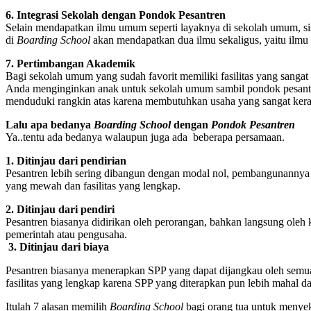
6. Integrasi Sekolah dengan Pondok Pesantren
Selain mendapatkan ilmu umum seperti layaknya di sekolah umum, s
di
Boarding School
akan mendapatkan dua ilmu sekaligus, yaitu ilmu
7. Pertimbangan Akademik
Bagi sekolah umum yang sudah favorit memiliki fasilitas yang sangat
Anda menginginkan anak untuk sekolah umum sambil pondok pesantre
menduduki rangkin atas karena membutuhkan usaha yang sangat kera
Lalu apa bedanya
Boarding School
dengan
Pondok Pesantren
Ya..tentu ada bedanya walaupun juga ada beberapa persamaan.
1. Ditinjau dari pendirian
Pesantren lebih sering dibangun dengan modal nol, pembangunannya s
yang mewah dan fasilitas yang lengkap.
2. Ditinjau dari pendiri
Pesantren biasanya didirikan oleh perorangan, bahkan langsung oleh 
pemerintah atau pengusaha.
3. Ditinjau dari biaya
Pesantren biasanya menerapkan SPP yang dapat dijangkau oleh semua 
fasilitas yang lengkap karena SPP yang diterapkan pun lebih mahal da
Itulah 7 alasan memilih
Boarding School
bagi orang tua untuk menye