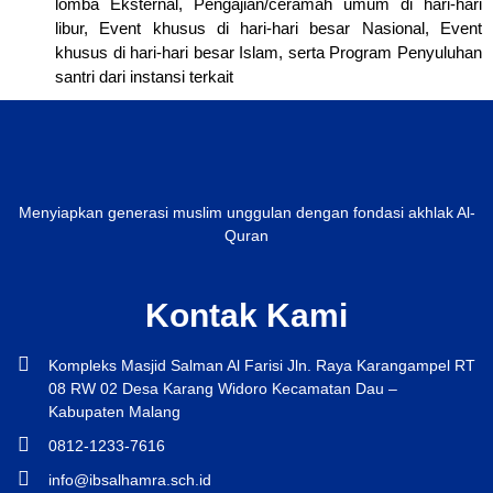
lomba Eksternal, Pengajian/ceramah umum di hari-hari
libur, Event khusus di hari-hari besar Nasional, Event
khusus di hari-hari besar Islam, serta Program Penyuluhan
santri dari instansi terkait
Menyiapkan generasi muslim unggulan dengan fondasi akhlak Al-
Quran
Kontak Kami
Kompleks Masjid Salman Al Farisi Jln. Raya Karangampel RT
08 RW 02 Desa Karang Widoro Kecamatan Dau –
Kabupaten Malang
0812-1233-7616
info@ibsalhamra.sch.id