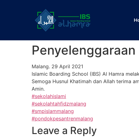
H
Penyelenggaraan 
Malang. 29 April 2021
Islamic Boarding School (IBS) Al Hamra mela
Semoga Husnul Khatimah dan Allah terima am
Amin.
#sekolahislami
#sekolahtahfidzmalang
#smpislammalang
#pondokpesantrenmalang
Leave a Reply