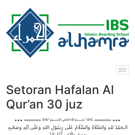
Setoran Hafalan Al
Qur’an 30 juz
••• ═════ ༻﷽༺ ═════ •••
الـحَمْدُ للهِ وَالصَّلَاةُ وَالسَّلَامُ عَلَى رَسُوْلِ اللهِ وَعَلَى آلِهِ وَصَحْبِهِ
وَمَنْ وَالَاهَ ، أَمَّا بَعْدُ