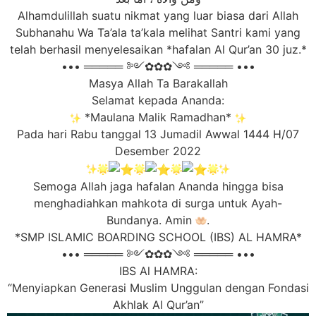
Alhamdulillah suatu nikmat yang luar biasa dari Allah
Subhanahu Wa Ta’ala ta’kala melihat Santri kami yang
telah berhasil menyelesaikan *hafalan Al Qur’an 30 juz.*
••• ═════ ༻✿✿✿༺ ═════ •••
Masya Allah Ta Barakallah
Selamat kepada Ananda:
*Maulana Malik Ramadhan*
Pada hari Rabu tanggal 13 Jumadil Awwal 1444 H/07
Desember 2022
Semoga Allah jaga hafalan Ananda hingga bisa
menghadiahkan mahkota di surga untuk Ayah-
Bundanya. Amin
.
*SMP ISLAMIC BOARDING SCHOOL (IBS) AL HAMRA*
••• ═════ ༻✿✿✿༺ ═════ •••
IBS Al HAMRA:
“Menyiapkan Generasi Muslim Unggulan dengan Fondasi
Akhlak Al Qur’an”